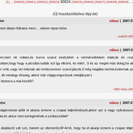
...
30824
..
[1]
[30820]
[30821]
[30822]
[30823]
[30825]
[30826]
[30827]
[30828]
[30829]
(Új hozzászóláshoz lépj be)
ter
válasz
| 2007.0
nem láttam feliratos mezt.... nekem olyan kéne.
:
máté93 2007
válasz
| 2007.0
zem,mert ott voltam,és kurva szarul esett,lehet a vérmérsékletem miatt,de én c
odtam,hogy hogy a picsába tudták ezt így elkúrni, és miért..:S és az megint más dolog,ha 
r vmit, vagy vki másnak aki rendszeresen szarul játszik,ő még magába nézhet,kuttornak a
t. áh mindegy tényleg, akkor már végigzongoráztuk mindjányan:)
i biztosra a mai kezdőt?
:
RBD-Hoho 2007
oho
válasz
| 2007.0
olgármester-jelölt el akarta ismerni a csapat teljesítményét,akkor azt a nagy nyilvánosság
ie,és akkor nem keringenének a szóbeszédek"
átadásról volt szó, hanem az elismerésről! Arról, hogy ha el akarja ismerni a csapat telje