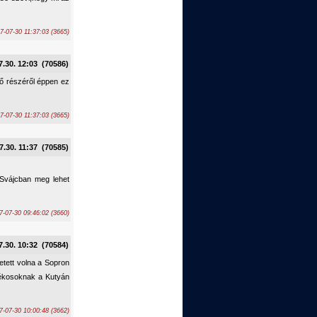
-07-30 11:37:03 (3665)
7.30. 12:03 (70586)
tő részéről éppen ez
-07-30 11:37:03 (3665)
7.30. 11:37 (70585)
e Svájcban meg lehet
-07-30 09:46:02 (3660)
7.30. 10:32 (70584)
retett volna a Sopron
átékosoknak a Kutyán
7-07-30 10:00:48 (3662)