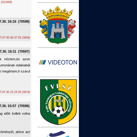
.
[31069]
7.30. 16:16 (70598)
-07-30 06:37:55 (3654)
7.30. 16:11 (70597)
sak néztem,és azon
alumonának odakiabál
zt megértem,h szarul
-07-30 15:15:55 (3674)
7.30. 15:57 (70596)
 előtt kellett volna
sítményét, akkor azt