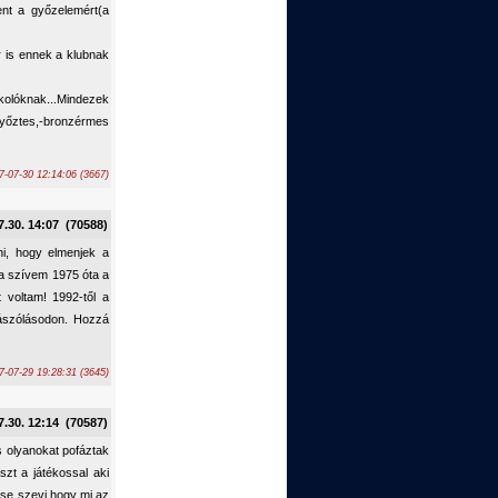
ent a győzelemért(a
r is ennek a klubnak
rkolóknak...Mindezek
yőztes,-bronzérmes
7-07-30 12:14:06 (3667)
7.30. 14:07 (70588)
i, hogy elmenjek a
a szívem 1975 óta a
 voltam! 1992-től a
zászólásodon. Hozzá
7-07-29 19:28:31 (3645)
7.30. 12:14 (70587)
és olyanokat pofáztak
zt a játékossal aki
,se szevi,hogy mi az