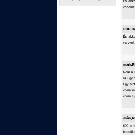
És akko
van/volt
RBD-H
És akko
van/volt
márk,
Nem a Gá
az ügy 
Egy bizt
volna m
volna a 
márk,
600 emb
becsüle