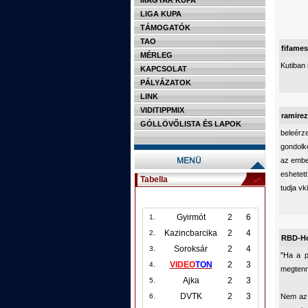
MAGYAR KUPA
LIGA KUPA
TÁMOGATÓK
TAO
fifames
MÉRLEG
Kutiban 
KAPCSOLAT
PÁLYÁZATOK
LINK
VIDITIPPMIX
ramirez
GÓLLÖVŐLISTA ÉS LAPOK
beleér
gondolk
az embe
eshetet
Tabella
tudja vk
Gyirmót
2
6
1.
Kazincbarcika
2
4
2.
RBD-H
Soroksár
2
4
3.
"Ha a p
VIDEO
TON
2
3
4.
megtenn
Ajka
2
3
5.
DVTK
2
3
Nem az 
6.