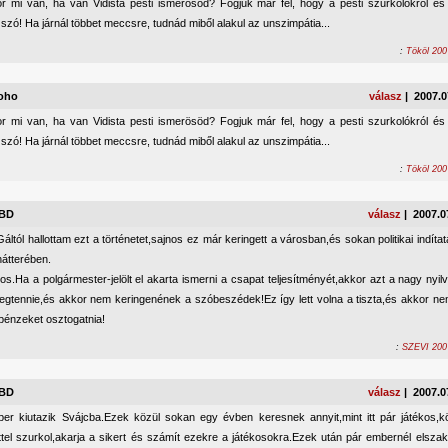
r mi van, ha van Vidista pesti ismerösöd? Fogjuk már fel, hogy a pesti szurkolókról és 
 szó! Ha járnál többet meccsre, tudnád miből alakul az unszimpátia...
:
Tököl 200
oho
válasz
| 2007.0
r mi van, ha van Vidista pesti ismerösöd? Fogjuk már fel, hogy a pesti szurkolókról és 
 szó! Ha járnál többet meccsre, tudnád miből alakul az unszimpátia...
:
Tököl 200
RBD
válasz
| 2007.0
ltól hallottam ezt a történetet,sajnos ez már keringett a városban,és sokan politikai indítat
hátterében.
os.Ha a polgármester-jelölt el akarta ismerni a csapat teljesítményét,akkor azt a nagy nyilv
egtennie,és akkor nem keringenének a szóbeszédek!Ez így lett volna a tiszta,és akkor nem
pénzeket osztogatnia!
:
SZEVI 2007
RBD
válasz
| 2007.0
er kiutazik Svájcba.Ezek közül sokan egy évben keresnek annyit,mint itt pár játékos,kö
ttel szurkol,akarja a sikert és számít ezekre a játékosokra.Ezek után pár embernél elsza