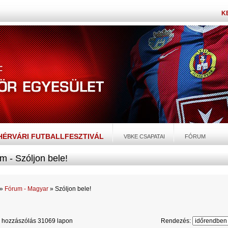
K
EHÉRVÁRI FUTBALLFESZTIVÁL
VBKE CSAPATAI
FÓRUM
m - Szóljon bele!
»
Fórum - Magyar
» Szóljon bele!
 hozzászólás 31069 lapon
Rendezés: