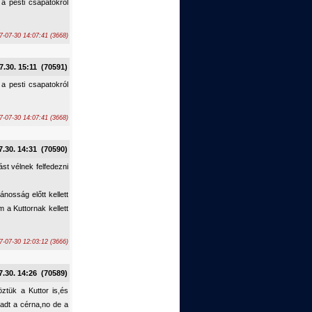
a pesti csapatokról
7-07-30 14:07:41 (3668)
7.30. 15:11 (70591)
a pesti csapatokról
7-07-30 14:07:41 (3668)
7.30. 14:31 (70590)
ást vélnek felfedezni
ánosság előtt kellett
 a Kuttornak kellett
-07-30 12:03:12 (3666)
7.30. 14:26 (70589)
ztük a Kuttor is,és
kadt a cérna,no de a