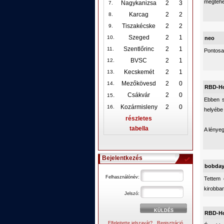
megtehe
Nagykanizsa
2
3
7.
Karcag
2
2
8.
Tiszakécske
2
2
9.
Szeged
2
1
10
.
neo
Szentlőrinc
2
1
11.
Pontosan
BVSC
2
1
12
.
Kecskemét
2
1
13.
Mezőkövesd
2
0
14.
RBD-H
.
Csákvár
2
0
15
Ebben s
Kozármisleny
2
0
16.
helyébe 
részletes
tabella
A lénye
Bejelentkezés
bobda
Felhasználónév:
Tettem
kirobban
Jelszó:
RBD-H
Elfelejtette jelszavát?
Regisztráció