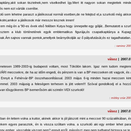
apitány,akit sokan tisztelnek,nem viselkedhet így.Mert itt nagyon sokan megtettek mind
 és nem ezt várták cserébe.
oló sem lehetne paraszt a játékossal normál esetben,de ne felejtsd el,a szurkoló még akko
rkolni,amikor a játékosok már messze lesznek innen!
em még én a '90-es évek első felében Kutya hogy ünnepelte egy gólját...Bemutatott a szu
e,sztem a klub történetének egyik emblematikus figurája,és csapatkapitánya a Kupag
tnak.Ám sajnos vannak pontok,amellyek beárnyékolják az ő pályafutását,és ez tagadhatatlan.
:
ramirez 200
válasz
| 2007.0
énetesen 1989-2003-ig budapesti voltam, most Tökölön lakom. Igaz nem tudom megtenn
RI meccsekre, de ha az időm engedi, és pénzem is van a BP meccseken ott vagyok, és 
! Ennyit a Fehérvár-BP összehasonlítással. 2003 május 6-ig minden hazai meccsen kint
emmel. 2003 májusig a feleségem terhesen is jött velem!!! Szóval gondolkodj el a hoz
van tősgyökeres BP isemerősöm aki szintén VIDI szurkoló!
:
mötley crüe 200
válasz
| 2007.0
ban én lettem volna a kuttor, akinek akkor is jól játszott mint a meccsei 90 százalékában, 
ekem egyes parasztok, én is vissza szóltam volna. a szurkoló aki egy ember lehet paras
 egy ember, visszafele viszont nem? ennyit erről. másrészt meg nem tudhatod biztosra se te