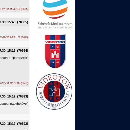
7-07-30 15:40:13 (3675)
7.30. 15:40 (70595)
-07-30 14:31:11 (3670)
7.30. 15:15 (70594)
hanem a "parasztok"
7-07-30 12:14:06 (3667)
7.30. 15:12 (70593)
csupa nagybetűvel)
7.30. 15:12 (70592)