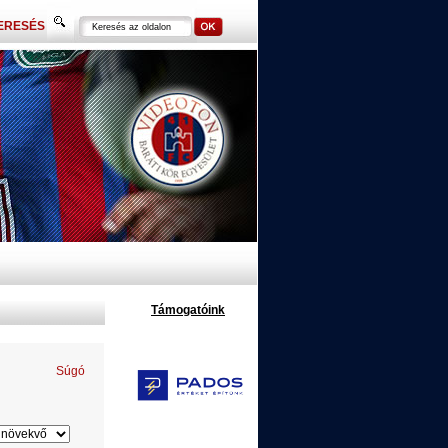
ERESÉS
Támogatóink
Súgó