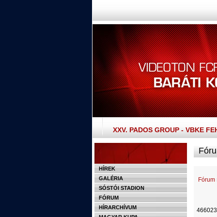
XXV. PADOS GROUP - VBKE F
Fóru
HÍREK
GALÉRIA
Fórum
SÓSTÓI STADION
FÓRUM
HÍRARCHÍVUM
466023