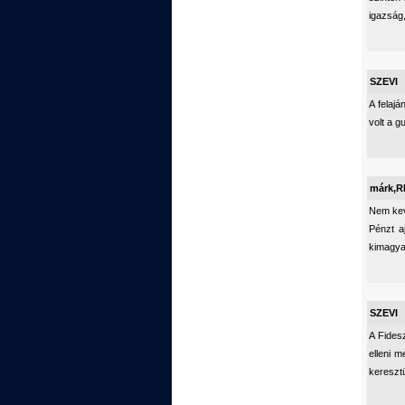
igazság,
SZEVI
A felaj
volt a g
márk,
Nem kev
Pénzt a
kimagya
SZEVI
A Fidesz
elleni 
keresztü