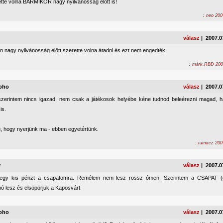
tte volna BÁRMIKOR nagy nyilvánosság előtt is!
:
neo 200
válasz
| 2007.0
 nagy nyilvánosság előtt szerette volna átadni és ezt nem engedték.
:
márk,RBD 2007
oho
válasz
| 2007.0
zerintem nincs igazad, nem csak a játékosok helyébe kéne tudnod beleérezni magad, 
is.
g, hogy nyerjünk ma - ebben egyetértünk.
:
ramirez 200
y
válasz
| 2007.0
 egy kis pénzt a csapatomra. Remélem nem lesz rossz ómen. Szerintem a CSAPAT (
ó lesz és elsöpörjük a Kaposvárt.
oho
válasz
| 2007.0