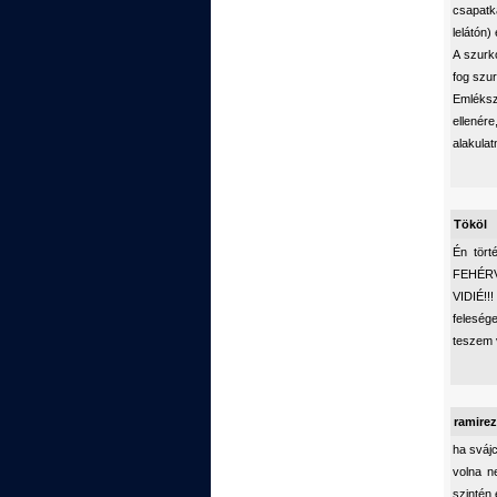
csapatk
lelátón)
A szurk
fog szu
Emléksz
ellenér
alakula
Tököl
Én tört
FEHÉRVÁ
VIDIÉ!!
feleség
teszem 
ramirez
ha svájc
volna n
szintén