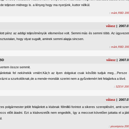
de teljesen midnegy is. a lényeg hogy ma nyerjünk, kuttor nélkül.
:
márk,RBD 2007
válasz
| 2007.0
ánlott pénz az addigi teljesítményük elismerése volt. Semmi más és semmi több. Az ügyveze
usztustalan, hogy olyat sugallt, aminek semmi alapja sincsen.
:
márk,RBD 2007
RBD
válasz
| 2007.0
ertem össze semmit.
jánlottak fel neki/nekik vmiért.Kár,h az ilyen dolgokat csak később tudjuk meg....Persz
rázni a szurkolóknak,de a mende-mondák szerint nem a győzelemért lett felajánlva a lóvé.
:
SZEVI 2007
válasz
| 2007.0
es polgármester-jelölt felajánlott a klubnak félmillió forintot a sikeres szereplésért, amit sze
meccs előtt átadni. Ezt a klubvezetők nem engedték, így a meccset követően juttatta el a j
l.
:
pisontpista 200