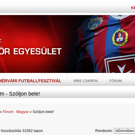
K
EHÉRVÁRI FUTBALLFESZTIVÁL
VBKE CSAPATAI
FÓRUM
m - Szóljon bele!
»
Fórum - Magyar
» Szóljon bele!
 hozzászólás 31062 lapon
Rendezés: