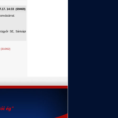
7.17. 14:33 (69469)
tonvásárral.
zügyőr SE, Sárisápi
.
[31062]
tói ég"