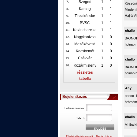
Szeged
1
1
7.
Köszönö
Karcag
1
1
8.
Minden 
Hajrá VI
Tiszakécske
1
1
9.
BVSC
1
1
10
.
Kazincbarcika
1
1
11.
challo
Nagykanizsa
1
0
12
.
BAJNOK
Mezőkövesd
1
0
13.
holnap 
Kecskemét
1
0
14.
.
Csákvár
1
0
15
challo
Kozármisleny
1
0
16.
BAJNOK
részletes
holnap 
tabella
Any
ooooo 
Bejelentkezés
örömömbe
Felhasználónév:
challo
Jelszó:
A hiba k
Elfelejtette jelszavát?
Regisztráció