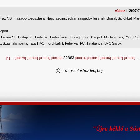
válasz
| 2007.0
lt az NB III. csoportbeosztása. Nagy szomszédvári rangadók lesznek Mórral, Siófokkal, Mar
oport
r., Erőmű SE Budapest, Budafok, Budakalász, Dorog, Láng Csepel, Martonvásár, Mór, Pén
, Százhalombatta, Tatai HAC, Törökbálint, Fehérvár FC, Tatabánya, BFC Siófok.
...
30883
..
[1]
[30879]
[30880]
[30881]
[30882]
[30884]
[30885]
[30886]
[30887]
[30888]
(Új hozzászóláshoz lépj be)
"Újra kéklő a Sós