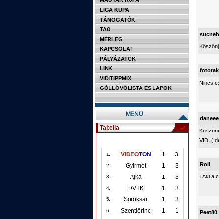
MAGYAR KUPA
LIGA KUPA
TÁMOGATÓK
TAO
sucneb
MÉRLEG
Köszönjü
KAPCSOLAT
PÁLYÁZATOK
LINK
fototak
VIDITIPPMIX
Nincs c
GÓLLÖVŐLISTA ÉS LAPOK
daneee
Tabella
Köszönö
VIDI ( d
VIDEO
TON
1
3
1.
Roli
Gyirmót
1
3
2.
TAki a c
Ajka
1
3
3.
DVTK
1
3
4.
Soroksár
1
3
5.
Szentlőrinc
1
1
6.
Peet80