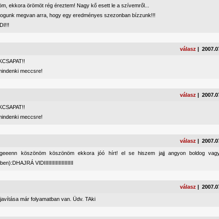
m, ekkora örömöt rég éreztem! Nagy kő esett le a szívemről...
jogunk megvan arra, hogy egy eredményes szezonban bízzunk!!!
DI!!!
válasz
| 2007.0
CSAPAT!!
mindenki meccsre!
válasz
| 2007.0
CSAPAT!!
mindenki meccsre!
válasz
| 2007.0
igeeenn köszönöm köszönöm ekkora jóó hírt! el se hiszem jajj angyon boldog vag
n):DHAJRÁ VIDIIIIIIIIIIIIIIIIIIII
válasz
| 2007.0
ijavítása már folyamatban van. Üdv. TAki