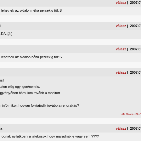
válasz
| 2007.0
 lehetnek az oldalon,néha percekig tölt:S
i
válasz
| 2007.0
DAL[/b]
válasz
| 2007.0
 lehetnek az oldalon,néha percekig tölt:S
válasz
| 2007.0
és!
telen elég egy igen/nem is.
ggvényében bámulom tovább a monitort.
n infó mikor, hogyan folytatódik tovább a rendrakás?
:
Mr Barca 2007
ca
válasz
| 2007.0
fognak nyilatkozni a játékosok,hogy maradnak e vagy sem ????