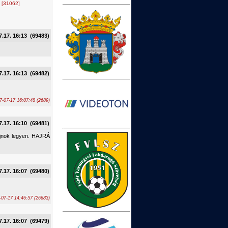
.
[31062]
7.17. 16:13 (69483)
7.17. 16:13 (69482)
7-07-17 16:07:48 (2689)
7.17. 16:10 (69481)
ajnok legyen. HAJRÁ
7.17. 16:07 (69480)
7-07-17 14:46:57 (26683)
7.17. 16:07 (69479)