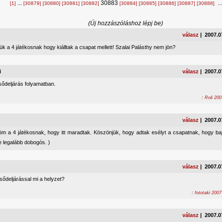
...
30883
..
[1]
[30879]
[30880]
[30881]
[30882]
[30884]
[30885]
[30886]
[30887]
[30888]
(Új hozzászóláshoz lépj be)
válasz
| 2007.0
k a 4 játékosnak hogy kiálltak a csapat mellett! Szalai Palásthy nem jön?
i
válasz
| 2007.0
sődeljárás folyamatban.
:
Roli 200
válasz
| 2007.0
m a 4 játékosnak, hogy itt maradtak. Köszönjük, hogy adtak esélyt a csapatnak, hogy b
e legalább dobogós. )
válasz
| 2007.0
sődeljárással mi a helyzet?
:
fototaki 200
válasz
| 2007.0