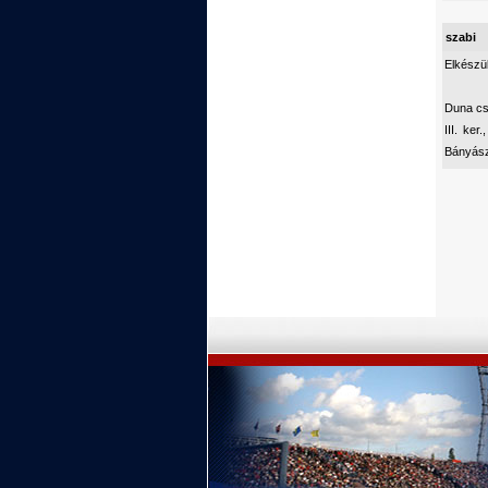
szabi
Elkészü
Duna cs
III. ke
Bányász