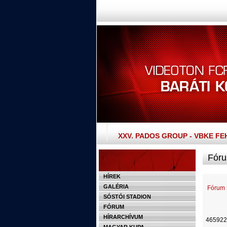
XXV. PADOS GROUP - VBKE F
Fóru
HÍREK
GALÉRIA
Fórum
SÓSTÓI STADION
FÓRUM
HÍRARCHÍVUM
465922