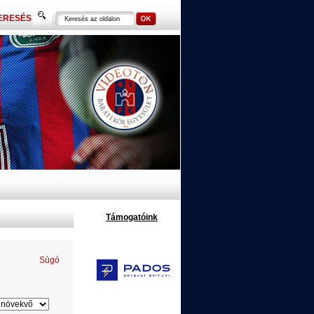
ERESÉS
Támogatóink
Súgó