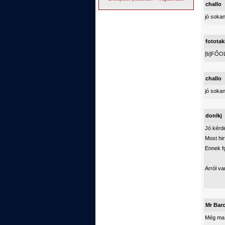
challo
jó sokan
fototak
[b]FŐOL
challo
jó sokan
donlkj
Jó kérd
Most hir
Ennek f
Arról va
Mr Bar
Még ma 