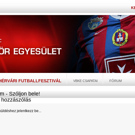
K
EHÉRVÁRI FUTBALLFESZTIVÁL
VBKE CSAPATAI
FÓRUM
m - Szóljon bele!
hozzászólás
üldéshez jelentkezz be...