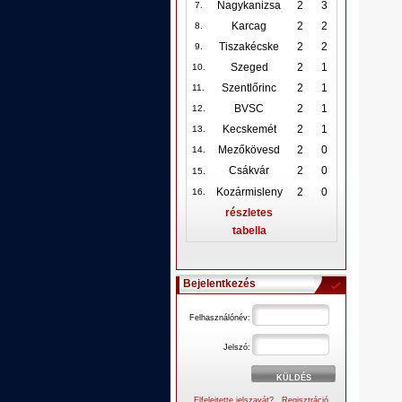
Nagykanizsa
2
3
7.
Karcag
2
2
8.
Tiszakécske
2
2
9.
Szeged
2
1
10
.
Szentlőrinc
2
1
11.
BVSC
2
1
12
.
Kecskemét
2
1
13.
Mezőkövesd
2
0
14.
.
Csákvár
2
0
15
Kozármisleny
2
0
16.
részletes
tabella
Bejelentkezés
Felhasználónév:
Jelszó:
Elfelejtette jelszavát?
Regisztráció