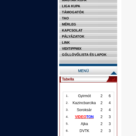
MAGYAR KUPA
LIGA KUPA
TÁMOGATÓK
TAO
MÉRLEG
KAPCSOLAT
PÁLYÁZATOK
LINK
VIDITIPPMIX
GÓLLÖVŐLISTA ÉS LAPOK
Tabella
Gyirmót
2
6
1.
Kazincbarcika
2
4
2.
Soroksár
2
4
3.
VIDEO
TON
2
3
4.
Ajka
2
3
5.
DVTK
2
3
6.