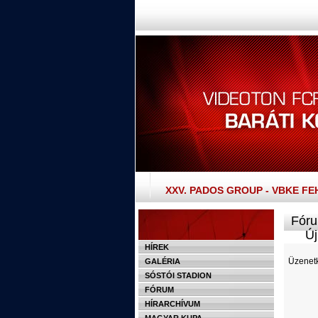
XXV. PADOS GROUP - VBKE F
Fóru
Új 
HÍREK
Üzenetk
GALÉRIA
SÓSTÓI STADION
FÓRUM
HÍRARCHÍVUM