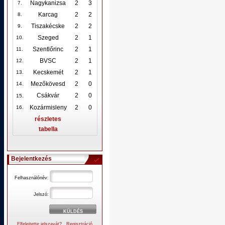
Nagykanizsa
2
3
7.
Karcag
2
2
8.
Tiszakécske
2
2
9.
Szeged
2
1
10
.
Szentlőrinc
2
1
11.
BVSC
2
1
12
.
Kecskemét
2
1
13.
Mezőkövesd
2
0
14.
.
Csákvár
2
0
15
Kozármisleny
2
0
16.
részletes
tabella
Bejelentkezés
Felhasználónév:
Jelszó:
Elfelejtette jelszavát?
Regisztráció