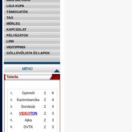
MAGYAR KUPA
LIGA KUPA
TÁMOGATÓK
TAO
MÉRLEG
KAPCSOLAT
PÁLYÁZATOK
LINK
VIDITIPPMIX
GÓLLÖVŐLISTA ÉS LAPOK
Tabella
Gyirmót
2
6
1.
Kazincbarcika
2
4
2.
Soroksár
2
4
3.
VIDEO
TON
2
3
4.
Ajka
2
3
5.
DVTK
2
3
6.