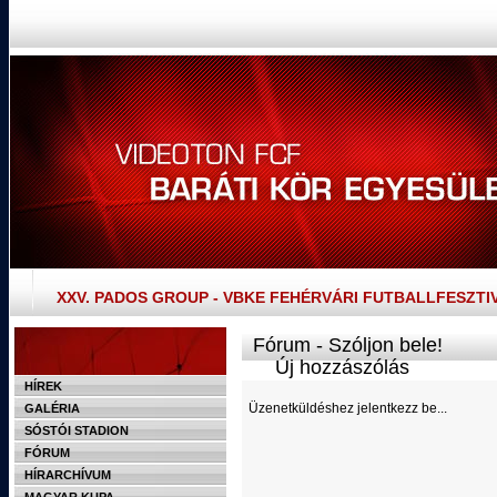
XXV. PADOS GROUP - VBKE FEHÉRVÁRI FUTBALLFESZTI
Fórum - Szóljon bele!
Új hozzászólás
HÍREK
Üzenetküldéshez jelentkezz be...
GALÉRIA
SÓSTÓI STADION
FÓRUM
HÍRARCHÍVUM