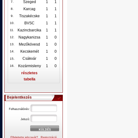
Szeged
1
1
7.
Karcag
1
1
8.
Tiszakécske
1
1
9.
BVSC
1
1
10
.
Kazincbarcika
1
1
11.
Nagykanizsa
1
0
12
.
Mezőkövesd
1
0
13.
Kecskemét
1
0
14.
.
Csákvár
1
0
15
Kozármisleny
1
0
16.
részletes
tabella
Bejelentkezés
Felhasználónév:
Jelszó:
Elfelejtette jelszavát?
Regisztráció