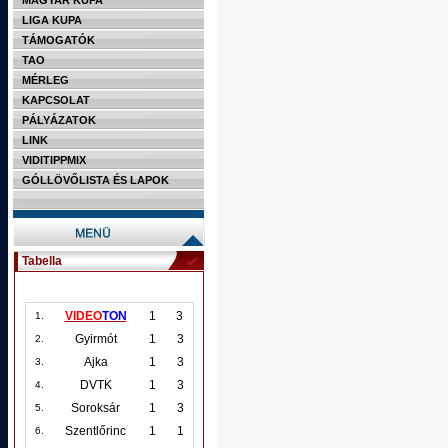
MAGYAR KUPA
LIGA KUPA
TÁMOGATÓK
TAO
MÉRLEG
KAPCSOLAT
PÁLYÁZATOK
LINK
VIDITIPPMIX
GÓLLÖVŐLISTA ÉS LAPOK
Tabella
VIDEO
TON
1
3
1.
Gyirmót
1
3
2.
Ajka
1
3
3.
DVTK
1
3
4.
Soroksár
1
3
5.
Szentlőrinc
1
1
6.