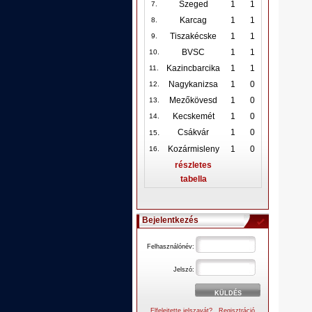
Szeged
1
1
7.
Karcag
1
1
8.
Tiszakécske
1
1
9.
BVSC
1
1
10
.
Kazincbarcika
1
1
11.
Nagykanizsa
1
0
12
.
Mezőkövesd
1
0
13.
Kecskemét
1
0
14.
.
Csákvár
1
0
15
Kozármisleny
1
0
16.
részletes
tabella
Bejelentkezés
Felhasználónév:
Jelszó:
Elfelejtette jelszavát?
Regisztráció