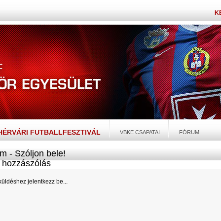
K
EHÉRVÁRI FUTBALLFESZTIVÁL
VBKE CSAPATAI
FÓRUM
m - Szóljon bele!
hozzászólás
üldéshez jelentkezz be...