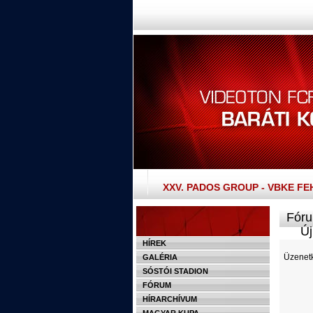
XXV. PADOS GROUP - VBKE F
Fóru
Új 
HÍREK
Üzenetk
GALÉRIA
SÓSTÓI STADION
FÓRUM
HÍRARCHÍVUM