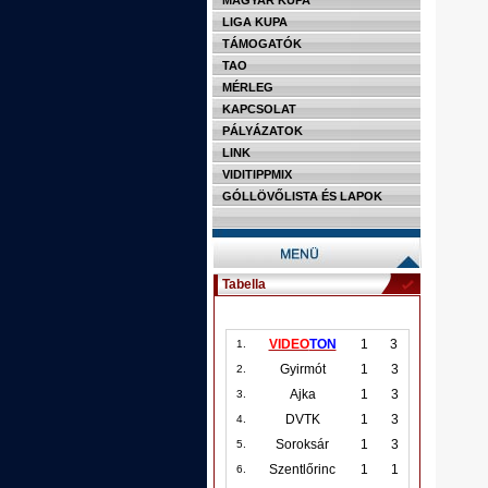
MAGYAR KUPA
LIGA KUPA
TÁMOGATÓK
TAO
MÉRLEG
KAPCSOLAT
PÁLYÁZATOK
LINK
VIDITIPPMIX
GÓLLÖVŐLISTA ÉS LAPOK
Tabella
VIDEO
TON
1
3
1.
Gyirmót
1
3
2.
Ajka
1
3
3.
DVTK
1
3
4.
Soroksár
1
3
5.
Szentlőrinc
1
1
6.