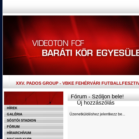
XXV. PADOS GROUP - VBKE FEHÉRVÁRI FUTBALLFESZTI
Fórum - Szóljon bele!
Új hozzászólás
HÍREK
Üzenetküldéshez jelentkezz be...
GALÉRIA
SÓSTÓI STADION
FÓRUM
HÍRARCHÍVUM