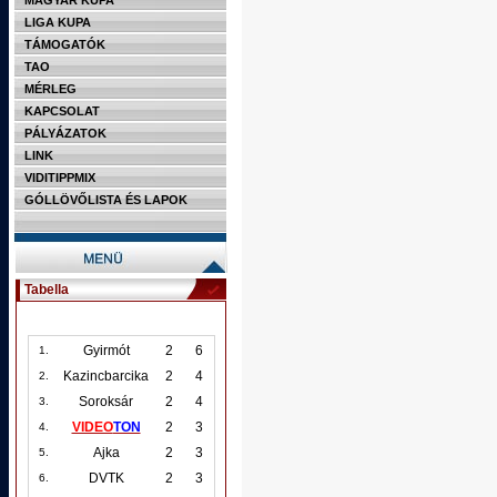
MAGYAR KUPA
LIGA KUPA
TÁMOGATÓK
TAO
MÉRLEG
KAPCSOLAT
PÁLYÁZATOK
LINK
VIDITIPPMIX
GÓLLÖVŐLISTA ÉS LAPOK
Tabella
Gyirmót
2
6
1.
Kazincbarcika
2
4
2.
Soroksár
2
4
3.
VIDEO
TON
2
3
4.
Ajka
2
3
5.
DVTK
2
3
6.