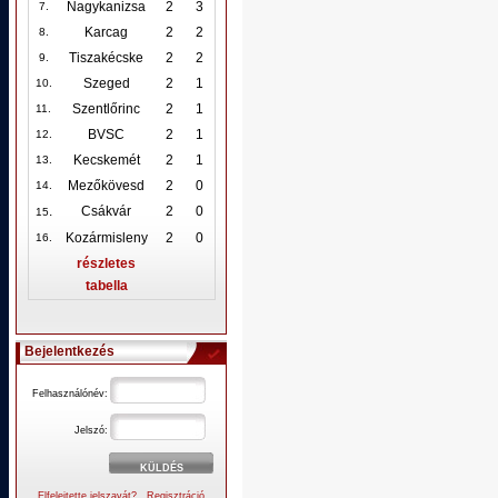
Nagykanizsa
2
3
7.
Karcag
2
2
8.
Tiszakécske
2
2
9.
Szeged
2
1
10
.
Szentlőrinc
2
1
11.
BVSC
2
1
12
.
Kecskemét
2
1
13.
Mezőkövesd
2
0
14.
.
Csákvár
2
0
15
Kozármisleny
2
0
16.
részletes
tabella
Bejelentkezés
Felhasználónév:
Jelszó:
Elfelejtette jelszavát?
Regisztráció