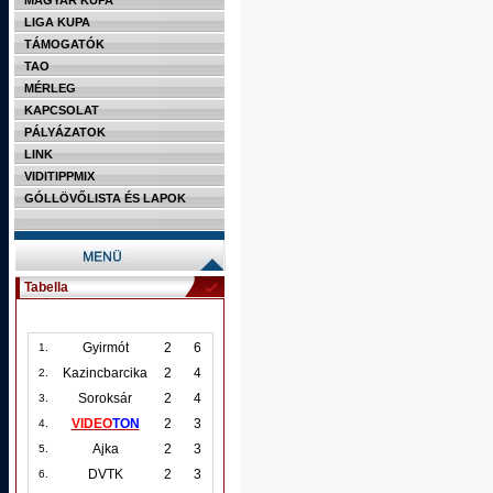
MAGYAR KUPA
LIGA KUPA
TÁMOGATÓK
TAO
MÉRLEG
KAPCSOLAT
PÁLYÁZATOK
LINK
VIDITIPPMIX
GÓLLÖVŐLISTA ÉS LAPOK
Tabella
Gyirmót
2
6
1.
Kazincbarcika
2
4
2.
Soroksár
2
4
3.
VIDEO
TON
2
3
4.
Ajka
2
3
5.
DVTK
2
3
6.