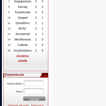
Nagykanizsa
2
3
7.
Karcag
2
2
8.
Tiszakécske
2
2
9.
Szeged
2
1
10
.
Szentlőrinc
2
1
11.
BVSC
2
1
12
.
Kecskemét
2
1
13.
Mezőkövesd
2
0
14.
.
Csákvár
2
0
15
Kozármisleny
2
0
16.
részletes
tabella
Bejelentkezés
Felhasználónév:
Jelszó:
Elfelejtette jelszavát?
Regisztráció