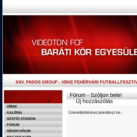
XXV. PADOS GROUP - VBKE FEHÉRVÁRI FUTBALLFESZTI
Fórum - Szóljon bele!
Új hozzászólás
HÍREK
Üzenetküldéshez jelentkezz be...
GALÉRIA
SÓSTÓI STADION
FÓRUM
HÍRARCHÍVUM