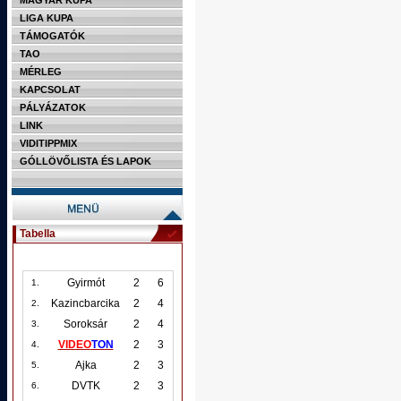
MAGYAR KUPA
LIGA KUPA
TÁMOGATÓK
TAO
MÉRLEG
KAPCSOLAT
PÁLYÁZATOK
LINK
VIDITIPPMIX
GÓLLÖVŐLISTA ÉS LAPOK
Tabella
Gyirmót
2
6
1.
Kazincbarcika
2
4
2.
Soroksár
2
4
3.
VIDEO
TON
2
3
4.
Ajka
2
3
5.
DVTK
2
3
6.