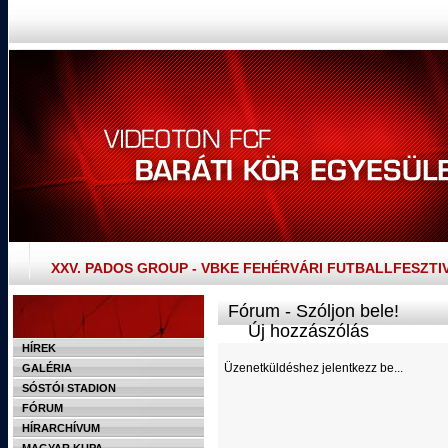
XXV. PADOS GROUP - VBKE FEHÉRVÁRI FUTBALLFESZTI
Fórum - Szóljon bele!
Új hozzászólás
HÍREK
Üzenetküldéshez jelentkezz be...
GALÉRIA
SÓSTÓI STADION
FÓRUM
HÍRARCHÍVUM