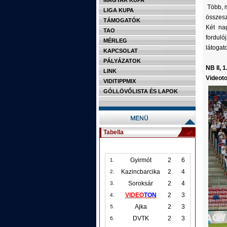
MAGYAR KUPA
Több, m
LIGA KUPA
összes
TÁMOGATÓK
Két na
TAO
fordul
MÉRLEG
látogat
KAPCSOLAT
PÁLYÁZATOK
NB II, 1
LINK
Videot
VIDITIPPMIX
GÓLLÖVŐLISTA ÉS LAPOK
Tabella
Gyirmót
2
6
1.
Kazincbarcika
2
4
2.
Soroksár
2
4
3.
VIDEO
TON
2
3
4.
Ajka
2
3
5.
DVTK
2
3
6.