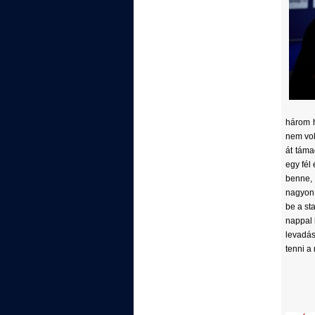
három h
nem vol
át táma
egy fél
benne, 
nagyon 
be a st
nappal 
levadás
tenni a