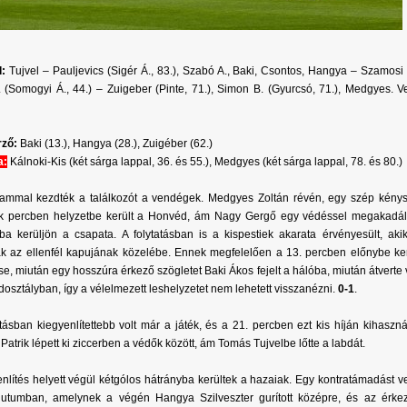
d:
Tujvel – Pauljevics (Sigér Á., 83.), Szabó A., Baki, Csontos, Hangya – Szamosi 
. (Somogyi Á., 44.) – Zuigeber (Pinte, 71.), Simon B. (Gyurcsó, 71.), Medgyes. 
rző:
Baki (13.), Hangya (28.), Zuigéber (62.)
a:
Kálnoki-Kis (két sárga lappal, 36. és 55.), Medgyes (két sárga lappal, 78. és 80.)
ammal kezdték a találkozót a vendégek. Medgyes Zoltán révén, egy szép kénysz
k percben helyzetbe került a Honvéd, ám Nagy Gergő egy védéssel megakadál
ba kerüljön a csapata. A folytatásban is a kispestiek akarata érvényesült, ak
tak az ellenfél kapujának közelébe. Ennek megfelelően a 13. percben előnybe k
se, miután egy hosszúra érkező szögletet Baki Ákos fejelt a hálóba, miután átverte
osztályban, így a vélelmezett leshelyzetet nem lehetett visszanézni.
0-1
.
atásban kiegyenlítettebb volt már a játék, és a 21. percben ezt kis híján kihaszná
Patrik lépett ki ziccerben a védők között, ám Tomás Tujvelbe lőtte a labdát.
nlítés helyett végül kétgólos hátrányba kerültek a hazaiak. Egy kontratámadást v
nutumban, amelynek a végén Hangya Szilveszter gurított középre, és az ér