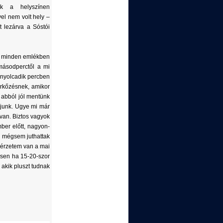
k a helyszínen
vel nem volt hely –
 lezárva a Sóstói
k minden emlékben
másodperctől a mi
 nyolcadik percben
érkőzésnek, amikor
s abból jól mentünk
gjunk. Ugye mi már
 van. Biztos vagyok
ber előtt, nagyon-
és mégsem juthattak
yérzetem van a mai
ésen ha 15-20-szor
 akik pluszt tudnak