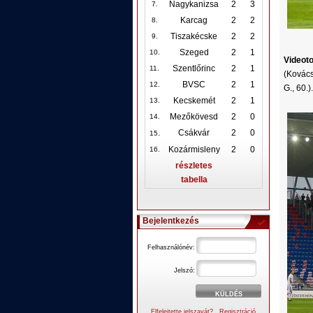
Nagykanizsa
2
3
7.
Karcag
2
2
8.
Tiszakécske
2
2
9.
Szeged
2
1
10
.
Videot
Szentlőrinc
2
1
11.
(Kovács
BVSC
2
1
12
.
G., 60.
Kecskemét
2
1
13.
Mezőkövesd
2
0
14.
.
Csákvár
2
0
15
Kozármisleny
2
0
16.
részletes
tabella
Bejelentkezés
Felhasználónév:
Jelszó:
Elfelejtette jelszavát?
Regisztráció