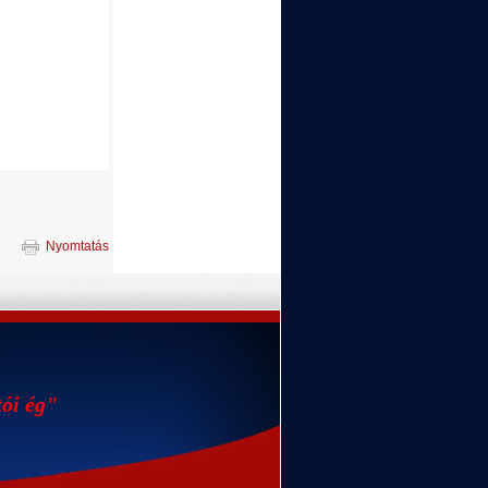
Nyomtatás
tói ég"