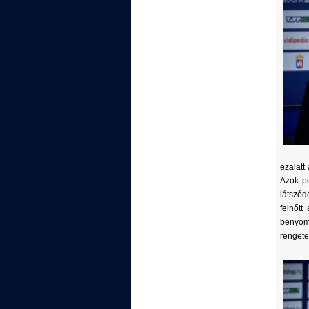
ezalatt
Azok pe
látszód
felnőtt
benyomá
renget