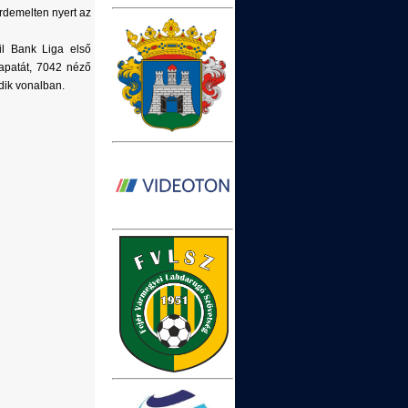
rdemelten nyert az
il Bank Liga első
apatát, 7042 néző
dik vonalban.