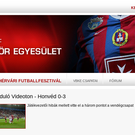
K
EHÉRVÁRI FUTBALLFESZTIVÁL
VBKE CSAPATAI
FÓRUM
rduló Videoton - Honvéd 0-3
Játékvezetői hibák mellett vitte el a három pontot a vendégcsapat