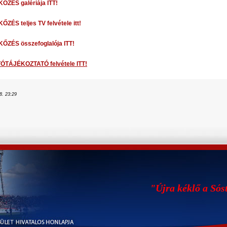
ŐZÉS galériája ITT!
ZÉS teljes TV felvétele itt!
ŐZÉS összefoglalója ITT!
ÓTÁJÉKOZTATÓ felvétele ITT!
8. 23:29
"Újra kéklő a Sós