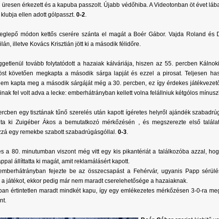
n üresen érkezett és a kapuba passzolt. Újabb védőhiba. A Videotonban öt évet láb
 klubja ellen adott gólpasszt.
0-2
.
glepő módon kettős cserére szánta el magát a Boér Gábor. Vajda Roland és D
án, illetve Kovács Krisztián jött ki a második félidőre.
üggetlenül tovább folytatódott a hazaiak kálváriája, hiszen az 55. percben Kálno
st követően megkapta a második sárga lapját és ezzel a pirosat. Teljesen has
em kapta meg a második sárgáját még a 30. percben, ez így érdekes játékvezetői
ainak fel volt adva a lecke: emberhátrányban kellett volna felállniuk kétgólos mínu
ercben egy tisztának tűnő szerelés után kapott ígéretes helyről ajándék szabadrú
lta ki Zuigéber Ákos a bemutatkozó mérkőzésén , és megszerezte első talál
zá egy remekbe szabott szabadrúgásgóllal.
0-3
.
 a 80. minutumban viszont még vitt egy kis pikantériát a találkozóba azzal, ho
ppal állíttatta ki magát, amit reklamálásért kapott.
emberhátrányban fejezte be az összecsapást a Fehérvár, ugyanis Papp sérülé
ni a játékot, ekkor pedig már nem maradt cserelehetősége a hazaiaknak.
ban értintetlen maradt mindkét kapu, így egy emlékezetes mérkőzésen 3-0-ra m
nt.