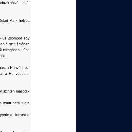
adozó hátvéd tehát
ékei Márk helyett
ki-Kis Zsombor egy
onló szituációban
 felfogásnak tűnt.
szból…
gást a Honvéd, ezt
atát a Honvédban,
gy szintén második
s miatt nem tudta
egverte a Honvéd a