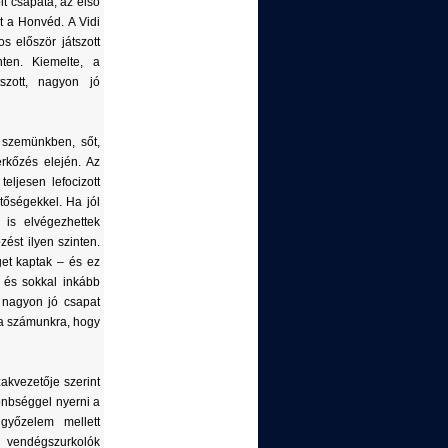
olt csapata, az első
t a Honvéd. A Vidi
s először játszott
nten. Kiemelte, a
tszott, nagyon jó
 szemünkben, sőt,
rkőzés elején. Az
ljesen lefocizott
tőségekkel. Ha jól
 is elvégezhettek
zést ilyen szinten.
get kaptak – és ez
, és sokkal inkább
– nagyon jó csapat
ta számunkra, hogy
akvezetője szerint
önbséggel nyerni a
 győzelem mellett
a vendégszurkolók