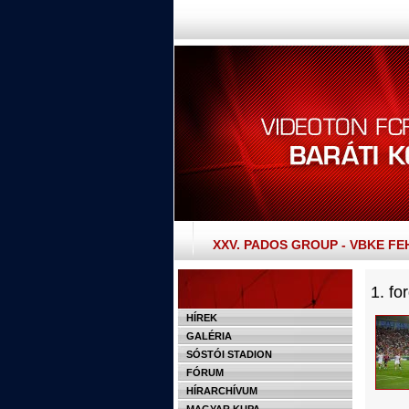
XXV. PADOS GROUP - VBKE F
1. fo
HÍREK
GALÉRIA
SÓSTÓI STADION
FÓRUM
HÍRARCHÍVUM