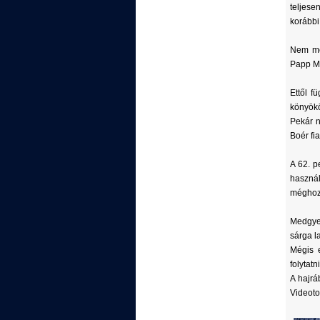
teljese
korábbi
Nem me
Papp Mil
Ettől f
könyökö
Pekár n
Boér fi
A 62. p
haszná
méghoz
Medgyes
sárga la
Mégis 
folytat
A hajrá
Videoto