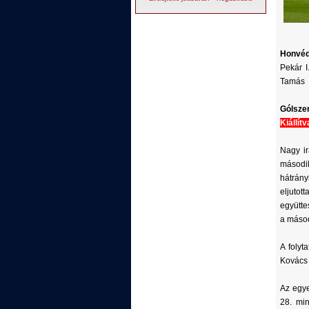
Honvé
Pekár I
Tamás
Gólsze
Kiállítv
Nagy ir
másodi
hátrány
eljutot
együtte
a másod
A folyt
Kovács 
Az egye
28. mi