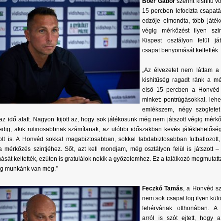
Boér Gábor
szerint kishitű v
15 percben lefocizta csapatá
edzője elmondta, több játéko
végig mérkőzést ilyen szi
Kispest osztályon felül já
csapat benyomását keltették.
„Az élvezetet nem láttam a
kishitűség ragadt ránk a mé
első 15 percben a Honvéd te
minket: pontrúgásokkal, lehe
emlékszem, négy szögletet
 az idő alatt. Nagyon kijött az, hogy sok játékosunk még nem játszott végig mérkő
dig, akik rutinosabbnak számítanak, az utóbbi időszakban kevés játéklehetősé
ott is. A Honvéd sokkal magabiztosabban, sokkal labdabiztosabban futballozott
 a mérkőzés szintjéhez. Sőt, azt kell mondjam, még osztályon felül is játszott 
sát keltették, ezúton is gratulálok nekik a győzelemhez. Ez a találkozó megmutat
eg munkánk van még.”
Feczkó Tamás
, a Honvéd sz
nem sok csapat fog ilyen kül
fehérváriak otthonában. A
arról is szót ejtett, hogy 