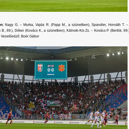
on:
Nagy G. – Murka, Vajda R. (Papp M., a szünetben), Spandler, Horváth T. –
 B., 69.), Dékei (Kovács K., a szünetben), Kálnoki-Kis Zs. – Kovács P. (Bertók, 69.
). Vezetőedző: Boér Gábor