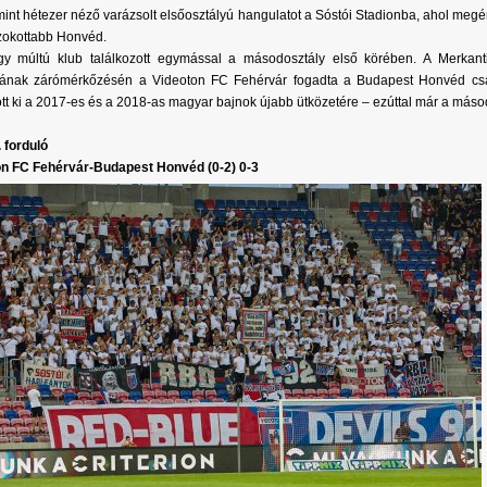
int hétezer néző varázsolt elsőosztályú hangulatot a Sóstói Stadionba, ahol megé
zokottabb Honvéd.
gy múltú klub találkozott egymással a másodosztály első körében. A Merkant
ójának zárómérkőzésén a Videoton FC Fehérvár fogadta a Budapest Honvéd cs
ott ki a 2017-es és a 2018-as magyar bajnok újabb ütközetére – ezúttal már a máso
. forduló
on FC Fehérvár-Budapest Honvéd (0-2) 0-3