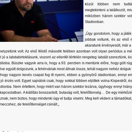
közül többen nem tudtá
megtekinteni a találkozót, mi
miközben három szektor volt
Stadionban.
„Úgy gondolom, hogy a játé
jobbak voltunk, és az első 
akaratunk érvényesült, már a
elyzetünk volt. Az első félidő második felében azonban volt olyan periódus a m
t jó a labdabirtoklásunk, viszont az ellenfél térfelén rengeteg labdát szereztünk, é
dásba. Büszke vagyok arra is, hogy a 93. percben is mentünk előre, hogy gólt rú
 éve együtt dolgozunk, a fehérváriak most állnak össze, tehát nagyon nehéz dolguk
hogy nagyon kevés csapat fog itt nyerni, ebben a gyönyörű stadionban, ennyi em
jó érzés volt. Egyet sajnálok csak, hogy sokkal többen eljöttek volna Kispestről, 
adionba. Nem értettem, hogy miért van három szektor lezárva, úgyhogy ennyi hián
kapcsolatban. A kiállítás bosszantott, butaság volt, felelőtlenség… De egy mérkőz
znak, nem biztos, hogy mindenki úgy el tudja viselni. Meg kell védeni a támadókat,
 meccshez, de felelőtlenséget csinált.„