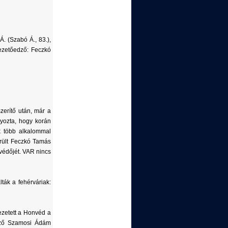
Á. (Szabó Á., 83.),
Vezetőedző: Feczkó
erítő után, már a
yozta, hogy korán
ik több alkalommal
erült Feczkó Tamás
 védőjét. VAR nincs
lták a fehérváriak:
ezetett a Honvéd a
kező Szamosi Ádám