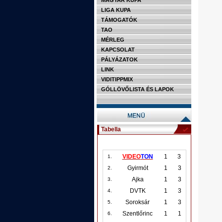
MAGYAR KUPA
LIGA KUPA
TÁMOGATÓK
TAO
MÉRLEG
KAPCSOLAT
PÁLYÁZATOK
LINK
VIDITIPPMIX
GÓLLÖVŐLISTA ÉS LAPOK
Tabella
VIDEO
TON
1
3
1.
Gyirmót
1
3
2.
Ajka
1
3
3.
DVTK
1
3
4.
Soroksár
1
3
5.
Szentlőrinc
1
1
6.