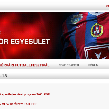
K
EHÉRVÁRI FUTBALLFESZTIVÁL
VBKE CSAPATAI
FÓRUM
-15
 sportfejlesztési program TAO. PDF
5 MLSZ határozat TAO. PDF