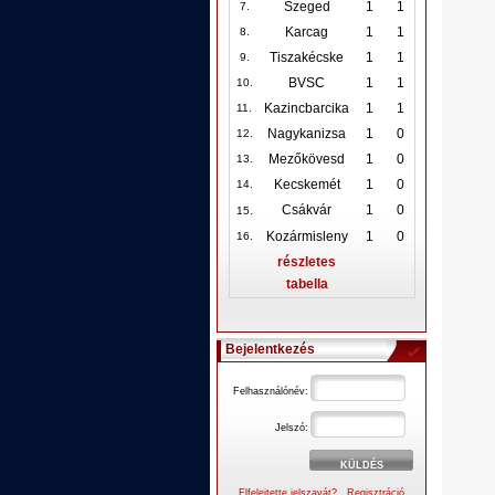
Szeged
1
1
7.
Karcag
1
1
8.
Tiszakécske
1
1
9.
BVSC
1
1
10
.
Kazincbarcika
1
1
11.
Nagykanizsa
1
0
12
.
Mezőkövesd
1
0
13.
Kecskemét
1
0
14.
.
Csákvár
1
0
15
Kozármisleny
1
0
16.
részletes
tabella
Bejelentkezés
Felhasználónév:
Jelszó:
Elfelejtette jelszavát?
Regisztráció