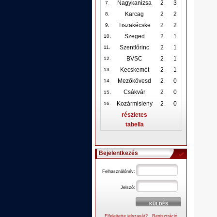
Nagykanizsa
2
3
7.
Karcag
2
2
8.
Tiszakécske
2
2
9.
Szeged
2
1
10
.
Szentlőrinc
2
1
11.
BVSC
2
1
12
.
Kecskemét
2
1
13.
Mezőkövesd
2
0
14.
.
Csákvár
2
0
15
Kozármisleny
2
0
16.
részletes
tabella
Bejelentkezés
Felhasználónév:
Jelszó:
Elfelejtette jelszavát?
Regisztráció