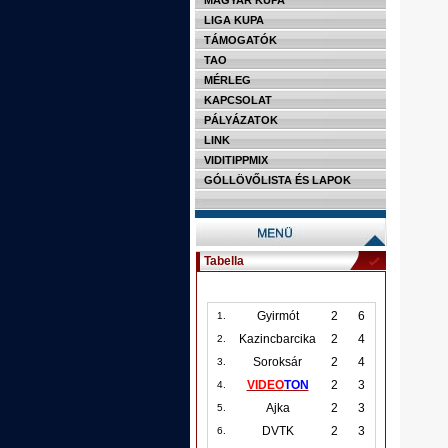
MAGYAR KUPA
LIGA KUPA
TÁMOGATÓK
TAO
MÉRLEG
KAPCSOLAT
PÁLYÁZATOK
LINK
VIDITIPPMIX
GÓLLÖVŐLISTA ÉS LAPOK
Tabella
Gyirmót
2
6
1.
Kazincbarcika
2
4
2.
Soroksár
2
4
3.
VIDEO
TON
2
3
4.
Ajka
2
3
5.
DVTK
2
3
6.