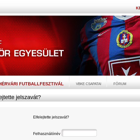
K
EHÉRVÁRI FUTBALLFESZTIVÁL
VBKE CSAPATAI
FÓRUM
ejtette jelszavát?
Elfelejtette jelszavát?
Felhasználónév