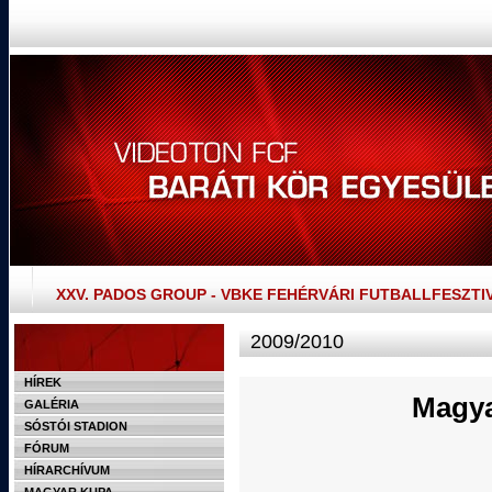
XXV. PADOS GROUP - VBKE FEHÉRVÁRI FUTBALLFESZTI
2009/2010
HÍREK
Magya
GALÉRIA
SÓSTÓI STADION
FÓRUM
HÍRARCHÍVUM