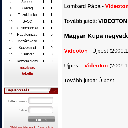
Szeged
1
1
7.
Lombard Pápa -
Videoto
Karcag
1
1
8.
Tiszakécske
1
1
9.
Tovább jutott:
VIDEOTON 
BVSC
1
1
10
.
Kazincbarcika
1
1
11.
Magyar Kupa negyed
Nagykanizsa
1
0
12
.
Mezőkövesd
1
0
13.
Kecskemét
1
0
14.
Videoton
- Újpest (2009.1
.
Csákvár
1
0
15
Kozármisleny
1
0
16.
Újpest -
Videoton
(2009.11
részletes
tabella
Tovább jutott: Újpest
Bejelentkezés
Felhasználónév:
Jelszó:
Elfelejtette jelszavát?
Regisztráció