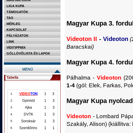
MAGYAR KUPA
LIGA KUPA
TÁMOGATÓK
TAO
Magyar Kupa 3. fordu
MÉRLEG
KAPCSOLAT
PÁLYÁZATOK
Videoton II
-
Videoton
(
LINK
Baracskai)
VIDITIPPMIX
GÓLLÖVŐLISTA ÉS LAPOK
Magyar Kupa 4. fordu
Pálhalma -
Videoton
(200
Tabella
1-4
(gól: Elek, Farkas, Pol
VIDEO
TON
1
3
1.
Magyar Kupa nyolcad
Gyirmót
1
3
2.
Ajka
1
3
3.
DVTK
1
3
4.
Videoton
- Lombard Páp
Soroksár
1
3
5.
Szakály, Alison) (kiállítva:
Szentlőrinc
1
1
6.