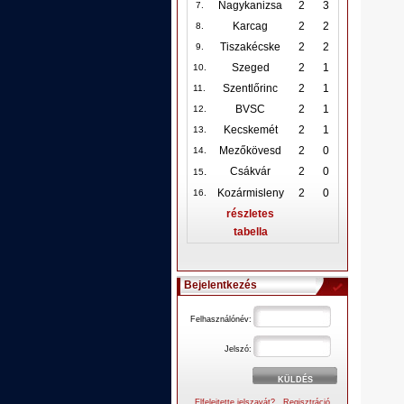
Nagykanizsa
2
3
7.
Karcag
2
2
8.
Tiszakécske
2
2
9.
Szeged
2
1
10
.
Szentlőrinc
2
1
11.
BVSC
2
1
12
.
Kecskemét
2
1
13.
Mezőkövesd
2
0
14.
.
Csákvár
2
0
15
Kozármisleny
2
0
16.
részletes
tabella
Bejelentkezés
Felhasználónév:
Jelszó:
Elfelejtette jelszavát?
Regisztráció