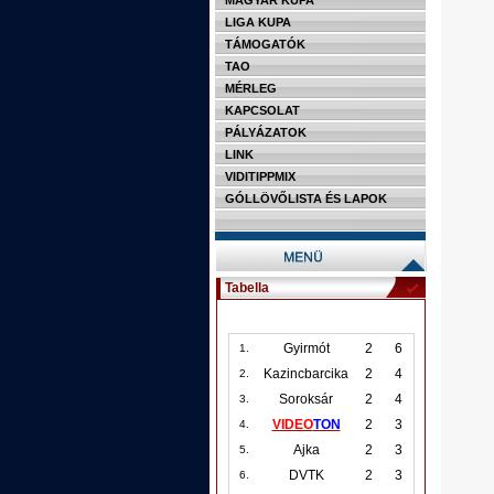
MAGYAR KUPA
LIGA KUPA
TÁMOGATÓK
TAO
MÉRLEG
KAPCSOLAT
PÁLYÁZATOK
LINK
VIDITIPPMIX
GÓLLÖVŐLISTA ÉS LAPOK
Tabella
Gyirmót
2
6
1.
Kazincbarcika
2
4
2.
Soroksár
2
4
3.
VIDEO
TON
2
3
4.
Ajka
2
3
5.
DVTK
2
3
6.