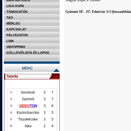
Magyar Kupa, 4. forduló
MAGYAR KUPA
LIGA KUPA
Gyirmót SE - FC Fehérvár 3:3 (hosszabbítá
TÁMOGATÓK
TAO
MÉRLEG
KAPCSOLAT
PÁLYÁZATOK
LINK
VIDITIPPMIX
GÓLLÖVŐLISTA ÉS LAPOK
Tabella
Soroksár
3
7
1.
Gyirmót
3
7
2.
VIDEO
TON
3
6
3.
Kazincbarcika
3
5
4.
Tiszakécske
3
5
5.
Ajka
2
4
6.