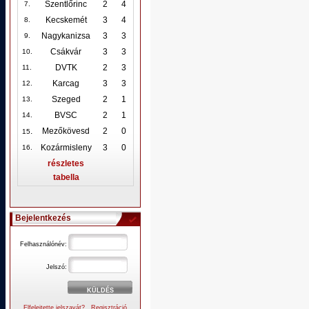
Szentlőrinc
2
4
7.
Kecskemét
3
4
8.
Nagykanizsa
3
3
9.
Csákvár
3
3
10
.
DVTK
2
3
11.
Karcag
3
3
12
.
Szeged
2
1
13.
BVSC
2
1
14.
.
Mezőkövesd
2
0
15
Kozármisleny
3
0
16.
részletes
tabella
Bejelentkezés
Felhasználónév:
Jelszó:
Elfelejtette jelszavát?
Regisztráció