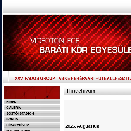
XXV. PADOS GROUP - VBKE FEHÉRVÁRI FUTBALLFESZTI
Hírarchívum
HÍREK
GALÉRIA
SÓSTÓI STADION
FÓRUM
HÍRARCHÍVUM
2026. Augusztus