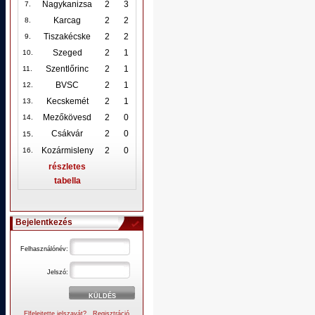
Nagykanizsa
2
3
7.
Karcag
2
2
8.
Tiszakécske
2
2
9.
Szeged
2
1
10
.
Szentlőrinc
2
1
11.
BVSC
2
1
12
.
Kecskemét
2
1
13.
Mezőkövesd
2
0
14.
.
Csákvár
2
0
15
Kozármisleny
2
0
16.
részletes
tabella
Bejelentkezés
Felhasználónév:
Jelszó:
Elfelejtette jelszavát?
Regisztráció