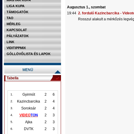
MAGYAR KUPA
LIGA KUPA
Augusztus 1., szombat
TÁMOGATÓK
19:44
2. forduló Kazincbarcika - Videot
TAO
Rosszul alakult a mérkőzés legv
MÉRLEG
KAPCSOLAT
PÁLYÁZATOK
LINK
VIDITIPPMIX
GÓLLÖVŐLISTA ÉS LAPOK
Tabella
Gyirmót
2
6
1.
Kazincbarcika
2
4
2.
Soroksár
2
4
3.
VIDEO
TON
2
3
4.
Ajka
2
3
5.
DVTK
2
3
6.