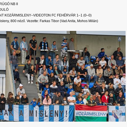
ÚGÓ NB II
RDULÓ
NT KOZÁRMISLENY–VIDEOTON FC FEHÉRVÁR 1–1 (0–0)
sleny, 800 néző. Vezette: Farkas Tibor (Vad Anita, Mohos Milán)