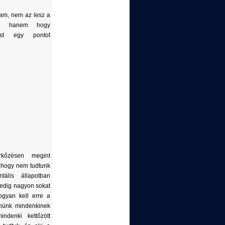
am, nem az lesz a
-e, hanem hogy
est egy pontot
őzésen megint
 hogy nem tudtunk
ális állapotban
pedig nagyon sokat
ogyan kell erre a
enünk mindenkinek
indenki kettőzött