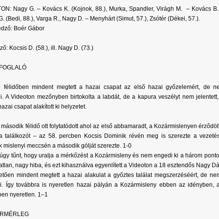
N: Nagy G. – Kovács K. (Kojnok, 88.), Murka, Spandler, Virágh M. – Kovács B. (
. (Bedi, 88.), Varga R., Nagy D. – Menyhárt (Simut, 57.), Zsótér (Dékei, 57.).
edző: Boér Gábor
ő: Kocsis D. (58.), ill. Nagy D. (73.)
FOGLALÓ
ő félidőben mindent megtett a hazai csapat az első hazai győzelemért, de ne
i. A Videoton mezőnyben birtokolta a labdát, de a kapura veszélyt nem jelentett,
azai csapat alakított ki helyzetet.
 második félidő ott folytatódott ahol az első abbamaradt, a Kozármislenyen érződö
a találkozót – az 58. percben Kocsis Dominik révén meg is szerezte a vezetés
 mislenyi meccsén a második gólját szerezte. 1-0
úgy tűnt, hogy uralja a mérkőzést a Kozármisleny és nem engedi ki a három pontot 
atlan, nagy hiba, és ezt kihasználva egyenlített a Videoton a 18 esztendős Nagy Dán
etően mindent megtett a hazai alakulat a győztes találat megszerzéséért, de ne
ni. Így továbbra is nyeretlen hazai pályán a Kozármisleny ebben az idényben, 
en nyeretlen. 1–1
ERMÉRLEG