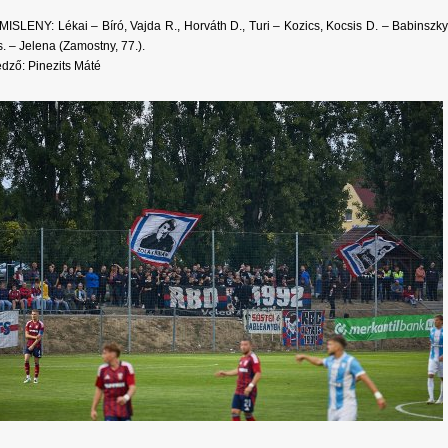
SLENY: Lékai – Bíró, Vajda R., Horváth D., Turi – Kozics, Kocsis D. – Babinszky (
. – Jelena (Zamostny, 77.).
dző: Pinezits Máté