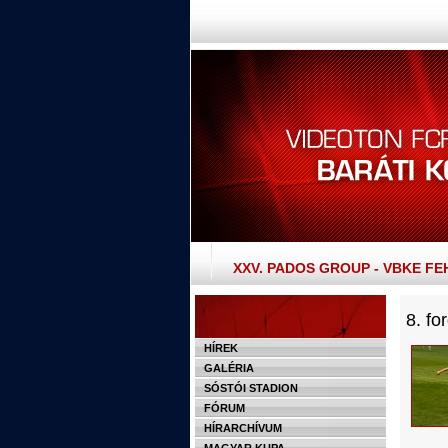
XXV. PADOS GROUP - VBKE F
8. fo
HÍREK
GALÉRIA
SÓSTÓI STADION
FÓRUM
HÍRARCHÍVUM