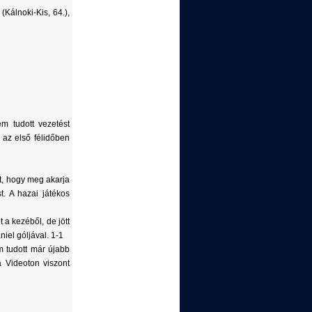
Kálnoki-Kis, 64.),
m tudott vezetést
 az első félidőben
tt, hogy meg akarja
t. A hazai játékos
a kezéből, de jött
iel góljával. 1-1
m tudott már újabb
a Videoton viszont