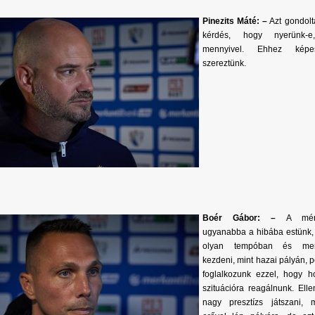
Pinezits Máté: –
Azt gondolt
kérdés, hogy nyerünk
mennyivel. Ehhez kép
szereztünk.
Boér Gábor: –
A mérk
ugyanabba a hibába estünk,
olyan tempóban és ment
kezdeni, mint hazai pályán, 
foglalkozunk ezzel, hogy h
szituációra reagálnunk. Ell
nagy presztízs játszani, m