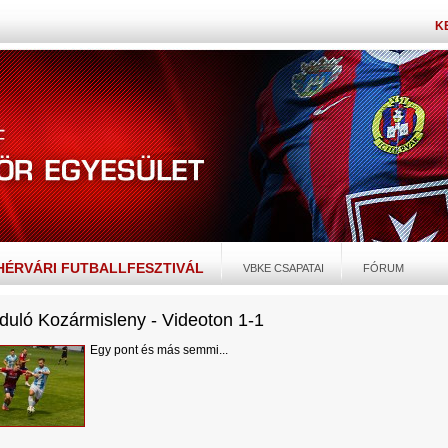
K
EHÉRVÁRI FUTBALLFESZTIVÁL
VBKE CSAPATAI
FÓRUM
rduló Kozármisleny - Videoton 1-1
Egy pont és más semmi...