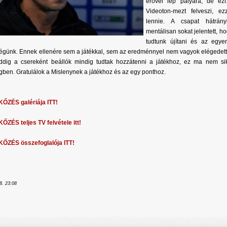
erővel lép pályára, de ez
Videoton-mezt felveszi, ezz
lennie. A csapat hátrány
mentálisan sokat jelentett, hog
tudtunk újítani és az egyen
égünk. Ennek ellenére sem a játékkal, sem az eredménnyel nem vagyok elégedett, 
ddig a csereként beállók mindig tudtak hozzátenni a játékhoz, ez ma nem sik
ben. Gratulálok a Mislenynek a játékhoz és az egy ponthoz.
ŐZÉS galériája ITT!
ZÉS teljes TV felvétele itt!
ŐZÉS összefoglalója ITT!
8. 23:08