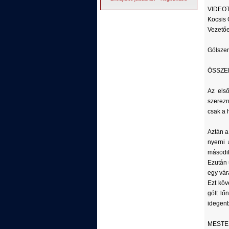
VIDEOTO
Kocsis G
Vezető
Gólszerz
ÖSSZE
Az els
szerezn
csak a h
Aztán a
nyerni 
második
Ezután 
egy vár
Ezt köv
gólt lő
idegenb
MEST