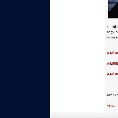
lehetős
hogy e
minőség
A MÉRK
A MÉRKŐ
A MÉRK
2025.09.2
Vissza