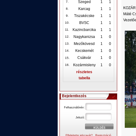
Szeged
1
1
7.
KOZÁRMI
Karcag
1
1
8.
Máté Cs
Tiszakécske
1
1
9.
Vezetőe
BVSC
1
1
10
.
Kazincbarcika
1
1
11.
Nagykanizsa
1
0
12
.
Mezőkövesd
1
0
13.
Kecskemét
1
0
14.
.
Csákvár
1
0
15
Kozármisleny
1
0
16.
részletes
tabella
Bejelentkezés
Felhasználónév:
Jelszó:
Elfelejtette jelszavát?
Regisztráció