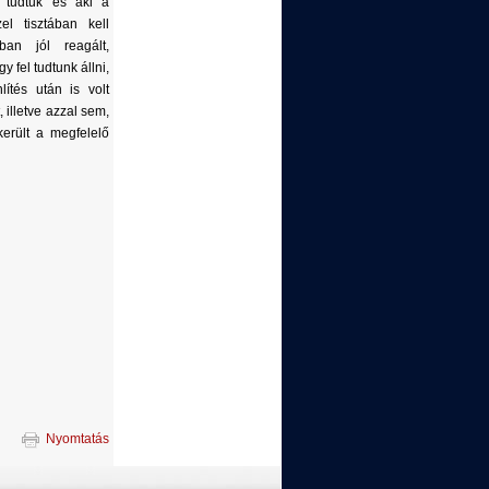
t tudtuk és aki a
el tisztában kell
ban jól reagált,
y fel tudtunk állni,
lítés után is volt
illetve azzal sem,
erült a megfelelő
Nyomtatás