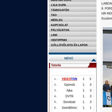
MAGYAR KUPA
LABDAR
LIGA KUPA
8. FO
TÁMOGATÓK
HR-RE
TAO
Kozármi
MÉRLEG
KAPCSOLAT
PÁLYÁZATOK
LINK
VIDITIPPMIX
GÓLLÖVŐLISTA ÉS LAPOK
Tabella
VIDEO
TON
1
3
1.
Gyirmót
1
3
2.
Ajka
1
3
3.
DVTK
1
3
4.
Soroksár
1
3
5.
Szentlőrinc
1
1
6.