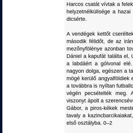
Harcos csatát vívtak a fele
helyzetnélkülisége a haza
dicsérte.
A vendégek kettőt cserélte
második félidőt, de az irán
mezőnyfölénye azonban tov
Dániel a kapufát találta el,
a labdáért a gólvonal elé
nagyon dolga, egészen a ta
mögé kerülő angyalföldiek e
a továbbra is nyíltan futbal
végén pecsételték meg. 
viszonyt ápolt a szerencséve
Gábor, a piros-kékek meste
tavaly a kazincbarcikaiakat,
első osztályba. 0–2