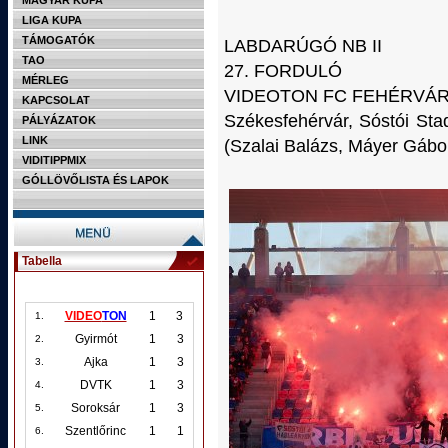
MAGYAR KUPA
LIGA KUPA
TÁMOGATÓK
LABDARÚGÓ NB II
TAO
27. FORDULÓ
MÉRLEG
VIDEOTON FC FEHÉRVÁR–
KAPCSOLAT
Székesfehérvár, Sóstói St
PÁLYÁZATOK
LINK
(Szalai Balázs, Máyer Gábo
VIDITIPPMIX
GÓLLÖVŐLISTA ÉS LAPOK
Tabella
VIDEO
TON
1
3
1.
Gyirmót
1
3
2.
Ajka
1
3
3.
DVTK
1
3
4.
Soroksár
1
3
5.
Szentlőrinc
1
1
6.