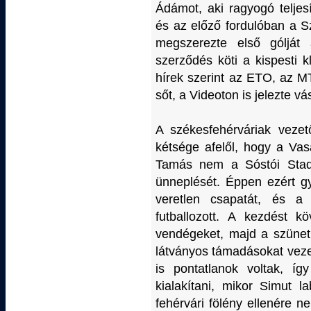
Ádámot, aki ragyogó teljes
és az előző fordulóban a S
megszerezte első gólját
szerződés köti a kispesti 
hírek szerint az ETO, az M
sőt, a Videoton is jelezte vá
A székesfehérváriak vezető
kétsége afelől, hogy a Va
Tamás nem a Sóstói Stadi
ünneplését. Éppen ezért g
veretlen csapatát, és 
futballozott. A kezdést 
vendégeket, majd a szüneti
látványos támadásokat veze
is pontatlanok voltak, íg
kialakítani, mikor Simut l
fehérvári fölény ellenére n