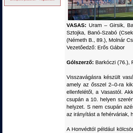
VASAS:
Uram – Girsik, Bar
Sztojka, Banó-Szabó (Cseke
(Németh B., 89.), Molnár Cs
Vezetőedző: Erős Gábor
Gólszerző:
Barkóczi (76.), 
Visszavágásra készült vas
amely az ősszel 2–0-ra kik
ellenfelétől, a Vasastól. A
csupán a 10. helyen szerén
helyzet. S nem csupán azér
az irányítást a fehérváriak,
A Honvédtól például kölcsö