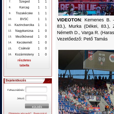
Szeged
1
1
7.
Karcag
1
1
8.
Tiszakécske
1
1
9.
VIDEOTON
: Kemenes B. –
BVSC
1
1
10
.
Kazincbarcika
1
1
11.
83.), Murka (Dékei, 83.),
Nagykanizsa
1
0
12
.
Németh D., Varga R. (Harasz
Mezőkövesd
1
0
13.
Vezetőedző: Pető Tamás
Kecskemét
1
0
14.
.
Csákvár
1
0
15
Kozármisleny
1
0
16.
részletes
tabella
Bejelentkezés
Felhasználónév:
Jelszó:
Elfelejtette jelszavát?
Regisztráció