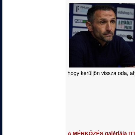
hogy kerüljön vissza oda, ah
A MÉRKŐZÉS galériája IT