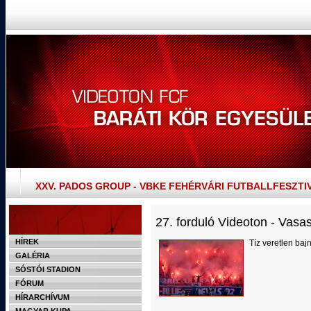
XXV. PADOS GROUP - VBKE FEHÉRVÁRI FUTBALLFESZTI
27. forduló Videoton - Vasa
HÍREK
Tíz veretlen bajn
GALÉRIA
SÓSTÓI STADION
FÓRUM
HÍRARCHÍVUM