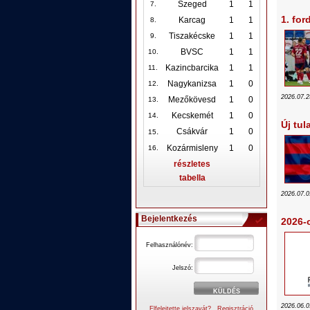
Szeged
1
1
7.
1. for
Karcag
1
1
8.
Tiszakécske
1
1
9.
BVSC
1
1
10
.
Kazincbarcika
1
1
11.
Nagykanizsa
1
0
12
.
2026.07.2
Mezőkövesd
1
0
13.
Kecskemét
1
0
14.
Új tu
.
Csákvár
1
0
15
Kozármisleny
1
0
16.
részletes
tabella
2026.07.0
Bejelentkezés
2026-
Felhasználónév:
Jelszó:
2026.06.0
Elfelejtette jelszavát?
Regisztráció