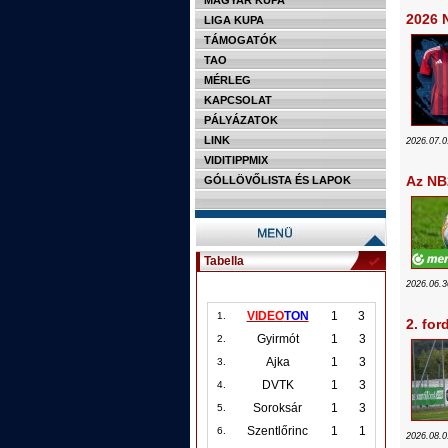
MAGYAR KUPA
2026 N
LIGA KUPA
TÁMOGATÓK
TAO
MÉRLEG
KAPCSOLAT
PÁLYÁZATOK
LINK
2026.07.0
VIDITIPPMIX
Az NB
GÓLLÖVŐLISTA ÉS LAPOK
Tabella
2026.06.3
VIDEO
TON
1
3
1.
2. for
Gyirmót
1
3
2.
Ajka
1
3
3.
DVTK
1
3
4.
Soroksár
1
3
5.
Szentlőrinc
1
1
6.
2026.08.0