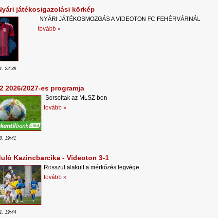
yári játékosigazolási körkép
NYÁRI JÁTÉKOSMOZGÁS A VIDEOTON FC FEHÉRVÁRNÁL
tovább »
1. 22:38
2 2026/2027-es programja
Sorsoltak az MLSZ-ben
tovább »
0. 19:41
duló Kazincbarcika - Videoton 3-1
Rosszul alakult a mérkőzés legvége
tovább »
1. 19:44