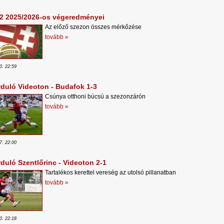
2 2025/2026-os végeredményei
Az előző szezon összes mérkőzése
tovább »
0. 22:59
rduló Videoton - Budafok 1-3
Csúnya otthoni búcsú a szezonzárón
tovább »
7. 22:00
rduló Szentlőrinc - Videoton 2-1
Tartalékos kerettel vereség az utolsó pillanatban
tovább »
0. 22:18