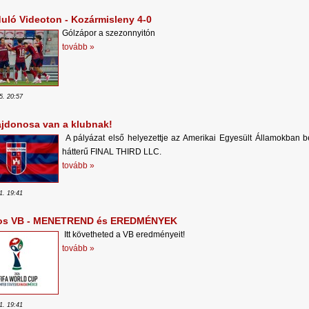
duló Videoton - Kozármisleny 4-0
Gólzápor a szezonnyitón
tovább »
5. 20:57
lajdonosa van a klubnak!
A pályázat első helyezettje az Amerikai Egyesült Államokban be
hátterű FINAL THIRD LLC.
tovább »
1. 19:41
os VB - MENETREND és EREDMÉNYEK
Itt követheted a VB eredményeit!
tovább »
1. 19:41