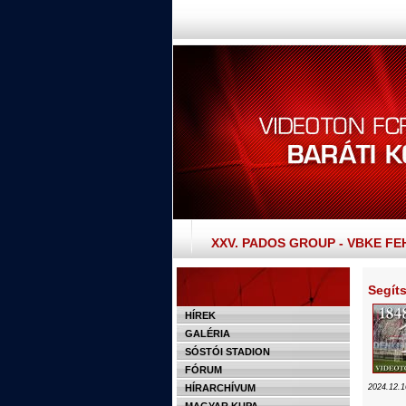
XXV. PADOS GROUP - VBKE F
Segíts
HÍREK
GALÉRIA
SÓSTÓI STADION
FÓRUM
HÍRARCHÍVUM
2024.12.1