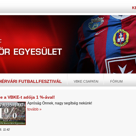
K
EHÉRVÁRI FUTBALLFESZTIVÁL
VBKE CSAPATAI
FÓRUM
e a VBKE-t adója 1 %-ával!
Apróság Önnek, nagy segítség nekünk!
tovább »
6. 11:42