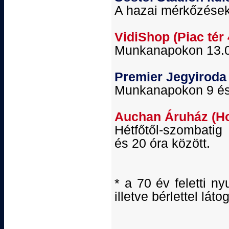
A hazai mérkőzések 
VidiShop (Piac tér 
Munkanapokon 13.00
Premier Jegyiroda 
Munkanapokon 9 és 
Auchan Áruház (Hol
Hétfőtől-szombatig
és 20 óra között.
* a 70 év feletti n
illetve bérlettel lá