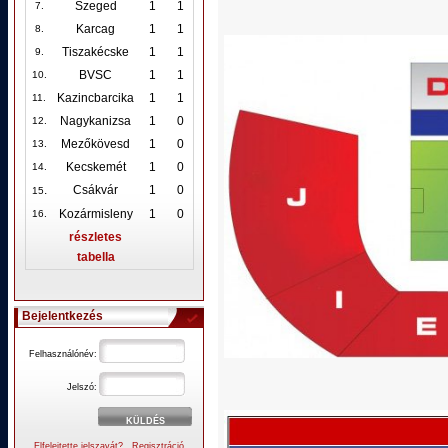
Szeged
1
1
7.
Karcag
1
1
8.
Tiszakécske
1
1
9.
BVSC
1
1
10
.
Kazincbarcika
1
1
11.
Nagykanizsa
1
0
12
.
Mezőkövesd
1
0
13.
Kecskemét
1
0
14.
.
Csákvár
1
0
15
Kozármisleny
1
0
16.
részletes
tabella
Bejelentkezés
Felhasználónév:
Jelszó:
Elfelejtette jelszavát?
Regisztráció