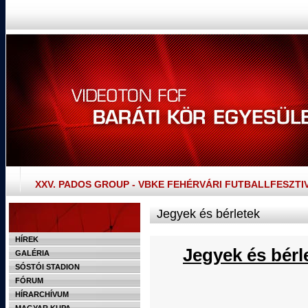
XXV. PADOS GROUP - VBKE FEHÉRVÁRI FUTBALLFESZTI
Jegyek és bérletek
HÍREK
Jegyek és bérl
GALÉRIA
SÓSTÓI STADION
FÓRUM
HÍRARCHÍVUM