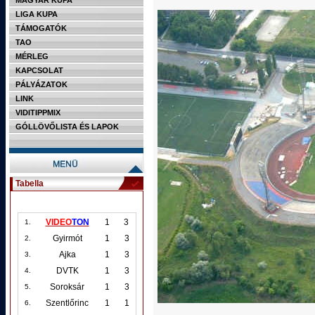
MAGYAR KUPA
LIGA KUPA
TÁMOGATÓK
TAO
MÉRLEG
KAPCSOLAT
PÁLYÁZATOK
LINK
VIDITIPPMIX
GÓLLÖVŐLISTA ÉS LAPOK
Tabella
VIDEO
TON
1
3
1.
Gyirmót
1
3
2.
Ajka
1
3
3.
DVTK
1
3
4.
Soroksár
1
3
5.
Szentlőrinc
1
1
6.