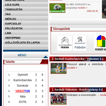
MAGYAR KUPA
Az NB2 2026/2027-es
LIGA KUPA
programja
tovább »
TÁMOGATÓK
2026.06.30.
TAO
MÉRLEG
KAPCSOLAT
PÁLYÁZATOK
Támogatóink
LINK
VIDITIPPMIX
GÓLLÖVŐLISTA ÉS LAPOK
2. forduló Kazincbarcika - Videoton 3-1
Tabella
Rosszul alakult a mérkőzés 
tovább »
Gyirmót
2
6
1.
Kazincbarcika
2
4
2.
Soroksár
2
4
3.
1. forduló Videoton - Kozármisleny 4-0
VIDEO
TON
2
3
4.
Gólzápor a szezonnyitón ...
tová
Ajka
2
3
5.
DVTK
2
3
6.