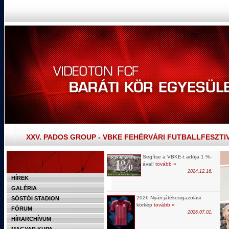
XXV. PADOS GROUP - VBKE FEHÉRVÁRI FUTBALLFESZTI
Segítse a VBKE-t adója 1 %-
ával!
tovább »
2024.12.16.
HÍREK
GALÉRIA
2026 Nyári játékosigazolási
SÓSTÓI STADION
körkép
tovább »
FÓRUM
2026.07.01.
HÍRARCHÍVUM