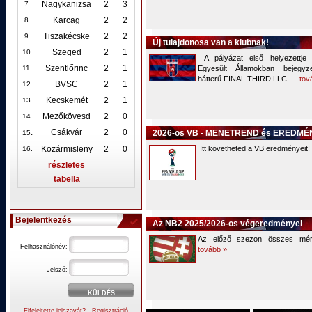
Nagykanizsa
2
3
7.
Karcag
2
2
8.
Tiszakécske
2
2
9.
Új tulajdonosa van a klubnak!
Szeged
2
1
10
.
A pályázat első helyezettje 
Szentlőrinc
2
1
11.
Egyesült Államokban bejegyze
hátterű FINAL THIRD LLC. ...
tov
BVSC
2
1
12
.
Kecskemét
2
1
13.
Mezőkövesd
2
0
14.
.
Csákvár
2
0
2026-os VB - MENETREND és EREDM
15
Kozármisleny
2
0
Itt követheted a VB eredményeit!
16.
részletes
tabella
Bejelentkezés
Az NB2 2025/2026-os végeredményei
Az előző szezon összes mér
Felhasználónév:
tovább »
Jelszó:
Elfelejtette jelszavát?
Regisztráció