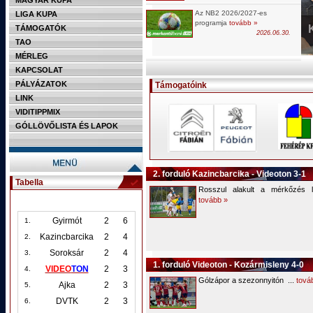
MAGYAR KUPA
Az NB2 2026/2027-es
LIGA KUPA
programja
tovább »
TÁMOGATÓK
2026.06.30.
TAO
MÉRLEG
KAPCSOLAT
PÁLYÁZATOK
Támogatóink
LINK
VIDITIPPMIX
GÓLLÖVŐLISTA ÉS LAPOK
2. forduló Kazincbarcika - Videoton 3-1
Tabella
Rosszul alakult a mérkőzés 
tovább »
Gyirmót
2
6
1.
Kazincbarcika
2
4
2.
Soroksár
2
4
3.
1. forduló Videoton - Kozármisleny 4-0
VIDEO
TON
2
3
4.
Gólzápor a szezonnyitón ...
tová
Ajka
2
3
5.
DVTK
2
3
6.