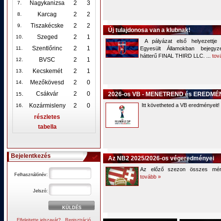
Nagykanizsa
2
3
7.
Karcag
2
2
8.
Tiszakécske
2
2
9.
Új tulajdonosa van a klubnak!
Szeged
2
1
10
.
A pályázat első helyezettje 
Szentlőrinc
2
1
11.
Egyesült Államokban bejegyze
hátterű FINAL THIRD LLC. ...
tov
BVSC
2
1
12
.
Kecskemét
2
1
13.
Mezőkövesd
2
0
14.
.
Csákvár
2
0
2026-os VB - MENETREND és EREDM
15
Kozármisleny
2
0
Itt követheted a VB eredményeit!
16.
részletes
tabella
Bejelentkezés
Az NB2 2025/2026-os végeredményei
Az előző szezon összes mér
Felhasználónév:
tovább »
Jelszó:
Elfelejtette jelszavát?
Regisztráció