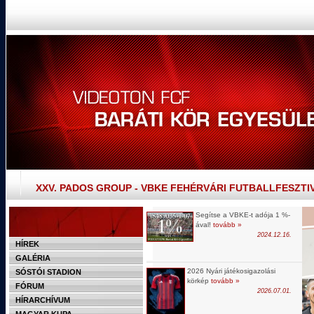
XXV. PADOS GROUP - VBKE FEHÉRVÁRI FUTBALLFESZTI
Segítse a VBKE-t adója 1 %-
ával!
tovább »
2024.12.16.
HÍREK
GALÉRIA
2026 Nyári játékosigazolási
SÓSTÓI STADION
körkép
tovább »
FÓRUM
2026.07.01.
HÍRARCHÍVUM